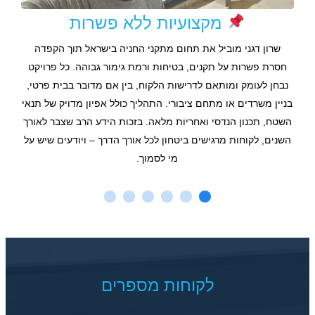
מקצועיות ללא פשרות
רון
שרון דגני מוביל את תחום מתקני החניה בישראל תוך הקפדה
היתרו
פן
חסרת פשרות על תקנים, בטיחות ורמת גימור גבוהה. כל פרויקט
גי
אין
נבחן לעומק ומותאם לדרישות הלקוח, בין אם מדובר בבית פרטי,
עדכנ
תרון
בניין משרדים או מתחם ציבורי. התהליך כולל אפיון מדויק של תנאי
שרו
–
השטח, תכנון הנדסי ואחריות מלאה. בזכות הידע הרב שצבר לאורך
השנים, לקוחות מרגישים ביטחון לכל אורך הדרך – ויודעים שיש על
וטכנ
מי לסמוך.
לקוחות מספרים