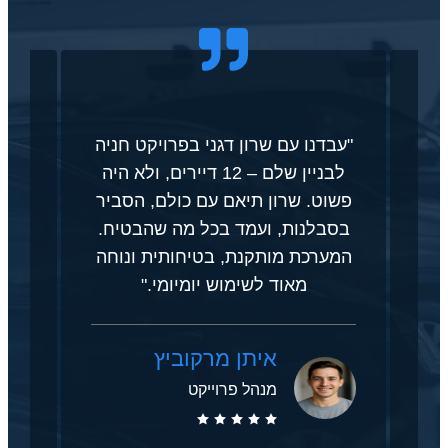
"ל
ון
"עבדנו עם שרון דגני בפרויקט חניה
שר
כל
לבניין שלם – 12 דיירים, ולא היה
ה
ותן
פשוט. שרון תיאם עם כולם, הסביר
תח
ד.
בסבלנות, ועמד בכל מה שהבטיח.
המת
ה
המערכת מותקנת, בטיחותית ונוחה
סו
מאוד לשימוש יומיומי."
איתן מרקוביץ
מנהל פרוייקט